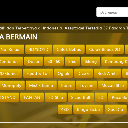
 Terpercaya di Indonesia. Aseptogel Tersedia 37 Pasaran Togel,
A
BERMAIN
No. Keluar
4D/3D/2D
Colok Bebas
Colok Bebas 2D
Kombinasi
Dasar
50 - 50
Shio
Silang
Kembang K
2D Games
Head & Tail
Oglok
Dice 6
Red/White
B
Monopoly
Mistik Lama
Index
Taysen
Macau Shio
4 STAND
FANTAN
3D Shio
Sicbo Ball
5D
Race Bal
48D
Bingo Sicbo
Xoc Dia