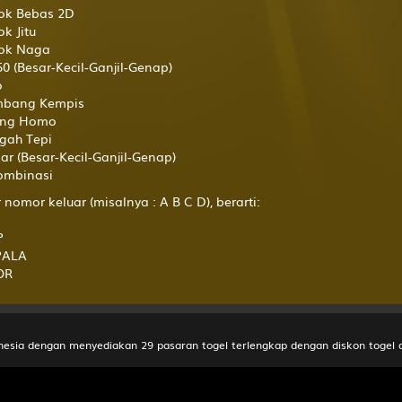
ok Bebas 2D
ok Jitu
ok Naga
50 (Besar-Kecil-Ganjil-Genap)
o
bang Kempis
ang Homo
gah Tepi
ar (Besar-Kecil-Ganjil-Genap)
ombinasi
r nomor keluar (misalnya : A B C D), berarti:
P
PALA
OR
nesia dengan menyediakan 29 pasaran togel terlengkap dengan diskon togel da