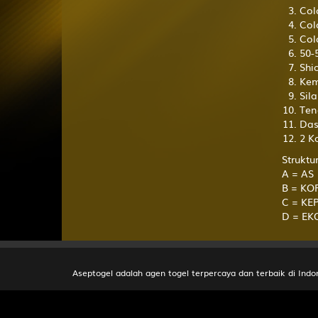
Col
Col
Col
50-
Shi
Kem
Sil
Ten
Das
2 K
Struktu
A = AS
B = KO
C = KE
D = EK
Aseptogel adalah agen togel terpercaya dan terbaik di Indo