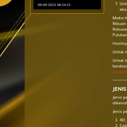
Unt
09-09-2023 08:24:22
eko
Jadwal Bank dan
Maintenance Situs
Maka ha
Ribuan
Ratusa
09-09-2023 00:58:46
Puluha
Tanya-Jawab Aseptogel
Hasiln
19-08-2022 17:35:32
Untuk m
Untuk 
berdasa
www.as
JENIS
Jenis 
dikenal
Jenis p
4D,
Col