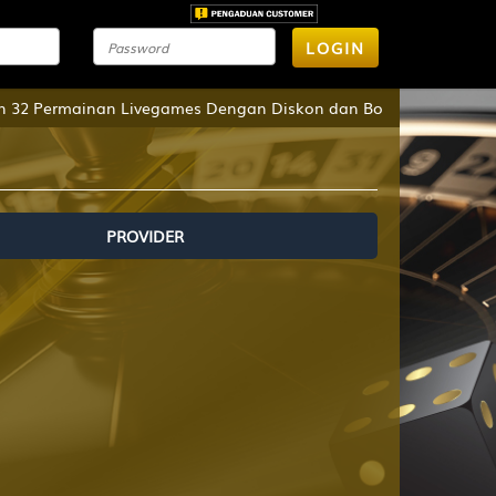
LOGIN
32 Permainan Livegames Dengan Diskon dan Bonus Terbesar.
PROVIDER