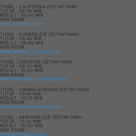
TOGEL : CALIFORNIA (SETIAP HARI)
TUTUP : 09:30 WIB
RESULT : 09:40 WIB
WEB RESMI :
www.calottery.com
TOGEL : FLORIDA EVE (SETIAP HARI)
TUTUP : 09:40 WIB
RESULT : 09:45 WIB
WEB RESMI :
www.flalottery.com/pick4.do
TOGEL : OREGON9 (SETIAP HARI)
TUTUP : 09:55 WIB
RESULT : 10:00 WIB
WEB RESMI :
www.lotterypost.com/results/or
TOGEL : HAVANA EVENING (SETIAP HARI)
TUTUP : 10:00 WIB
RESULT : 10:15 WIB
WEB RESMI :
www.havanapoolstoday.com
TOGEL : NEWYORK EVE (SETIAP HARI)
TUTUP : 10:30 WIB
RESULT : 10:40 WIB
WEB RESMI :
www.nylottery.ny.gov