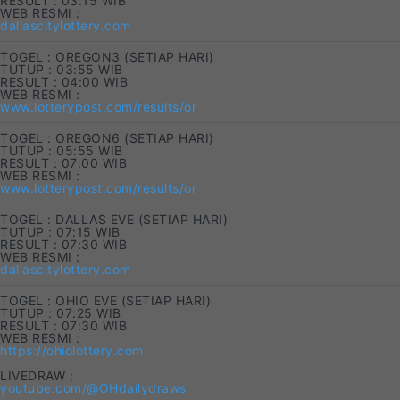
RESULT : 03:15 WIB
WEB RESMI :
dallascitylottery.com
TOGEL : OREGON3 (SETIAP HARI)
TUTUP : 03:55 WIB
RESULT : 04:00 WIB
WEB RESMI :
www.lotterypost.com/results/or
TOGEL : OREGON6 (SETIAP HARI)
TUTUP : 05:55 WIB
RESULT : 07:00 WIB
WEB RESMI :
www.lotterypost.com/results/or
TOGEL : DALLAS EVE (SETIAP HARI)
TUTUP : 07:15 WIB
RESULT : 07:30 WIB
WEB RESMI :
dallascitylottery.com
TOGEL : OHIO EVE (SETIAP HARI)
TUTUP : 07:25 WIB
RESULT : 07:30 WIB
WEB RESMI :
https://ohiolottery.com
LIVEDRAW :
youtube.com/@OHdailydraws