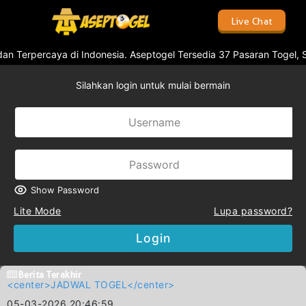
Live Chat
 Terpercaya di Indonesia. Aseptogel Tersedia 37 Pasaran Togel, Sl
Silahkan login untuk mulai bermain
Show Password
Lite Mode
Lupa password?
Login
Berita Terakhir
<center>JADWAL TOGEL</center>
05-03-2026 20:46:59