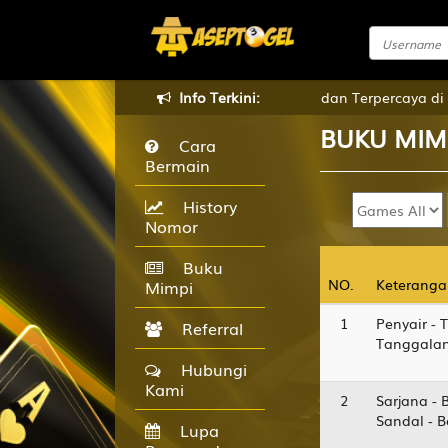
 di Aseptogel, Agen Togel Online Terbaik dan Terpercaya di Ind
Info Terkini:
BUKU
MIM
Cara
Bermain
History
Nomor
Buku
NO.
NO.
Keteranga
Keteranga
Mimpi
1
Penyair - 
Referral
Tanggalan
Hubungi
Kami
2
Sarjana - 
Sandal - 
Lupa