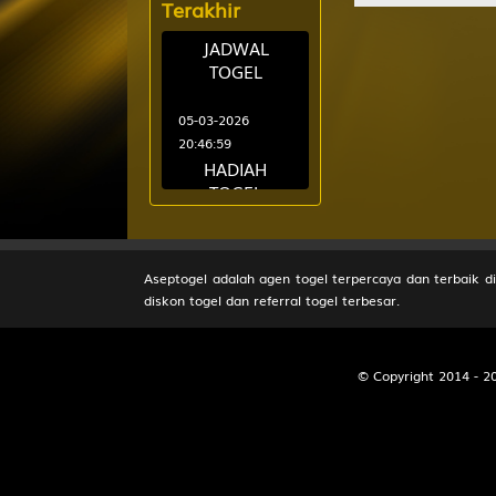
Terakhir
JADWAL
9
Istri Sejati
Mobil - Se
TOGEL
05-03-2026
10
Peti Mati 
20:46:59
Arjuna da
HADIAH
TOGEL
11
Raja - Nag
Samiaji
09-09-2023
08:24:22
Aseptogel adalah agen togel terpercaya dan terbaik 
Jadwal Bank
diskon togel dan referral togel terbesar.
12
Wanita Can
dan
Bubuk - O
Maintenance
Situs
© Copyright 2014 - 
13
Ahli Nujum
09-09-2023
Abiyasa
00:58:46
Tanya-Jawab
14
Orang Buta
Aseptogel
Destarata