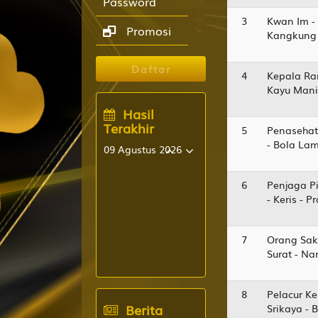
Password
3
Kwan Im -
Promosi
Kangkung 
Daftar
4
Kepala Ra
Kayu Manis
Hasil
Terakhir
5
Penasehat
- Bola La
09 Agustus 2026
VIRGINIADAY
6
Penjaga Pi
5806
- Keris - 
NEWYORKMID
0588
7
Orang Sak
CAROLINADAY
Surat - N
6936
DALLAS DAY
8
Pelacur Ke
6013
Berita
Srikaya - 