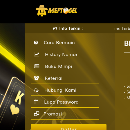
Selamat datang di Aseptogel, Agen Togel Online Terbaik 
Info Terkini:
B
Cara Bermain
History Nomor
Buku Mimpi
Referral
- S
Hubungi Kami
- S
- M
Lupa Password
Promosi
Daftar