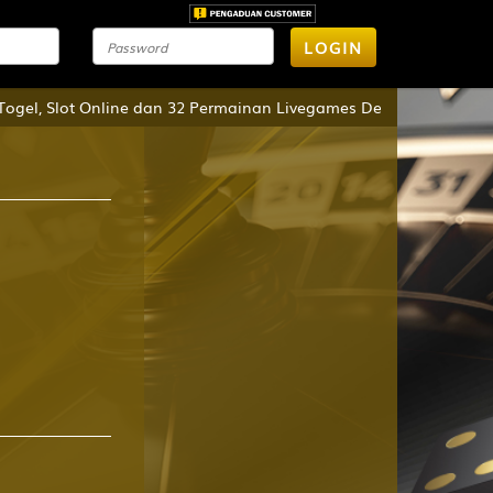
LOGIN
el, Slot Online dan 32 Permainan Livegames Dengan Diskon dan B