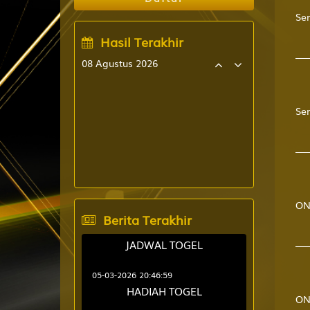
Se
Hasil Terakhir
08 Agustus 2026
VIRGINIADAY
5
8
0
6
Se
NEWYORKMID
0
5
8
8
CAROLINADAY
6
9
3
6
DALLAS DAY
6
0
1
3
ON
Berita Terakhir
JADWAL TOGEL
05-03-2026 20:46:59
HADIAH TOGEL
ON